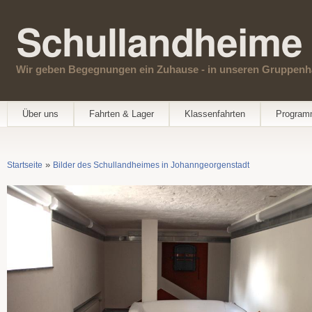
Schullandheime 
Wir geben Begegnungen ein Zuhause - in unseren Gruppenh
Hauptmenü
Über uns
Fahrten & Lager
Klassenfahrten
Progra
»
Startseite
Bilder des Schullandheimes in Johanngeorgenstadt
Sie sind hier